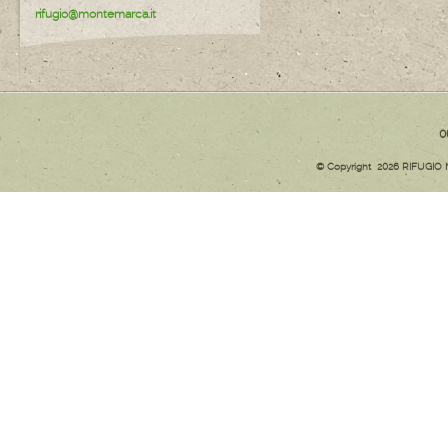
rifugio@montemarca.it
0
© Copyright 2026 RIFUGIO M